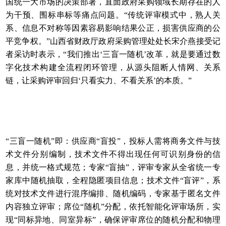
国统一大市场的决策部署，直面政府采购领域长期存在的人
为干预、围标串标等痛点问题。“传统评审模式中，熟人关
系、信息不对称等因素容易影响结果公正，损害供应商的公
平竞争权。”山西省财政厅政府采购管理处处长宋介燕接受记
者采访时表示，“我们推出‘三盲一随机’改革，就是要通过数
字化技术构建全流程闭环管理，从源头阻断人情网、关系
链，让采购评审回归‘只看实力、不看关系’的本质。”
“三盲一随机”即：供应商“盲投”，投标人需将商务文件与技
术文件分别编制，技术文件不得出现任何可识别身份的信
息，并统一格式规范；专家“盲抽”，评审专家从全省统一专
家库中随机抽取，全程隐匿项目信息；技术文件“盲评”，系
统对技术文件进行混序编排、随机编码，专家基于匿名文件
内容独立评审；席位“随机”分配，依托智能化评审场所，实
现“同标异地、同室异标”，确保评审席位的随机分配和物理